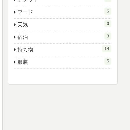
5
フード
3
天気
3
宿泊
14
持ち物
5
服装