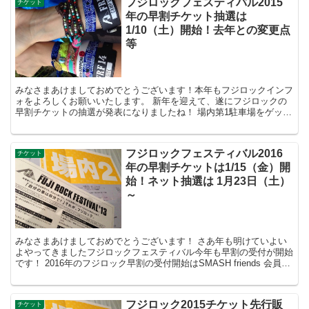
フジロックフェスティバル2015
チケット
年の早割チケット抽選は
1/10（土）開始！去年との変更点
等
みなさまあけましておめでとうございます！本年もフジロックインフ
ォをよろしくお願いいたします。 新年を迎えて、遂にフジロックの
早割チケットの抽選が発表になりましたね！ 場内第1駐車場をゲット
したい方は、いやでもこの抽選に参加することに...
フジロックフェスティバル2016
チケット
年の早割チケットは1/15（金）開
始！ネット抽選は 1月23日（土）
～
みなさまあけましておめでとうございます！ さあ年も明けていよい
よやってきましたフジロックフェスティバル今年も早割の受付が開始
です！ 2016年のフジロック早割の受付開始はSMASH friends 会員優
先予約が2016年1月15日...
フジロック2015チケット先行販
チケット