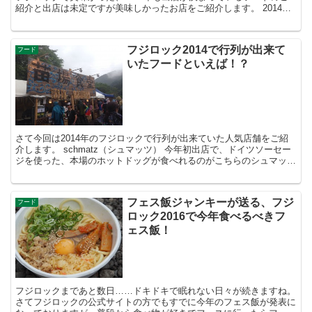
紹介と出店は未定ですが美味しかったお店をご紹介します。 2014年
も出店が決まっているお店 ササボバーガー フジ...
フジロック2014で行列が出来て
フード
いたフードといえば！？
さて今回は2014年のフジロックで行列が出来ていた人気店舗をご紹
介します。 schmatz（シュマッツ） 今年初出店で、ドイツソーセー
ジを使った、本場のホットドッグが食べれるのがこちらのシュマッ
ツ！ 空いたら食べよう、空いたら食べようと思...
フェス飯ジャンキーが送る、フジ
フード
ロック2016で今年食べるべきフ
ェス飯！
フジロックまであと数日……ドキドキで眠れない日々が続きますね。
さてフジロックの公式サイトの方でもすでに今年のフェス飯が発表に