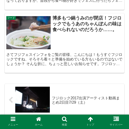
なっておりますが、普段から食べ物が好きでフェスに行ったらフェス
飯を食べまくる私としては、フジロック初心者にも...
博多もつ鍋うみのが閉店！フジロ
フード
ックでもうあのちゃんぽんの味は
食べられないのだろうか……。
さてフジフェスインフォをご覧の皆様、こんにちは！もうすぐフジロ
ックですね、そろそろ着々と準備を始めている方もいるのではないで
しょうか？ そんな折に、ちょっと悲しいお知らせです。フジロック
で人気のフェス飯が2017年に無くなってしまうかもし...
フジロック2017出演アーティスト動画ま
とめ2日目7/29（土）
メニュー
ホーム
検索
トップ
サイドバー